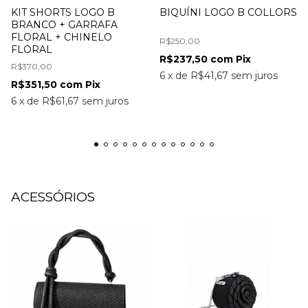
KIT SHORTS LOGO B
BIQUÍNI LOGO B COLLORS
BRANCO + GARRAFA
FLORAL + CHINELO
R$250,00
FLORAL
R$237,50
com
Pix
R$370,00
6
x
de
R$41,67
sem juros
R$351,50
com
Pix
6
x
de
R$61,67
sem juros
ACESSÓRIOS