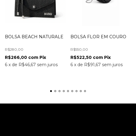
BOLSA BEACH NATURALE
BOLSA FLOR EM COURO
R$280,00
R$550,00
R$266,00
com
Pix
R$522,50
com
Pix
6
x
de
R$46,67
sem juros
6
x
de
R$91,67
sem juros