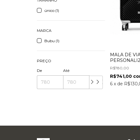
TAMANHO
único (1)
MARCA
Bubu (1)
MALA DE VI
PERSONALIZ
PREÇO
R$780,00
De
Até
R$741,00
c
6
x
de
R$130,