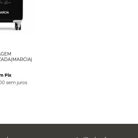
AGEM
ADA(MARCIA)
om
Pix
00
sem juros