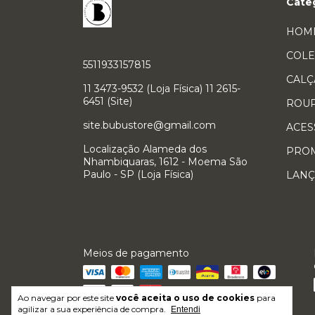
Cate
HOM
COLE
5511933157815
CALÇ
11 3473-9532 (Loja Física) 11 2615-
6451 (Site)
ROU
site.bubustore@gmail.com
ACES
Localização Alameda dos
PRO
Nhambiquaras, 1612 - Moema São
Paulo - SP (Loja Física)
LAN
Meios de pagamento
Ao navegar por este site
você aceita o uso de cookies
para
agilizar a sua experiência de compra.
Entendi