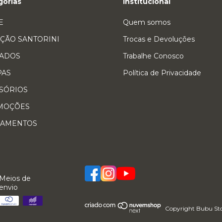
gorias
Institucional
E
Quem somos
ÇÃO SANTORINI
Trocas e Devoluções
ADOS
Trabalhe Conosco
PAS
Política de Privacidade
SÓRIOS
MOÇÕES
ÇAMENTOS
Meios de
envio
Copyright Bubu Stor